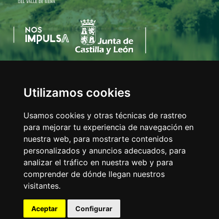
Utilizamos cookies
AYUNTAMIENTO DEL VALLE DE MENA
C/Eladio Bustamante, 1
Usamos cookies y otras técnicas de rastreo
Tfno:
947 126 211
para mejorar tu experiencia de navegación en
E-mail:
info@valledemena.es
nuestra web, para mostrarte contenidos
personalizados y anuncios adecuados, para
analizar el tráfico en nuestra web y para
comprender de dónde llegan nuestros
MAPA WEB
visitantes.
AVISO LEGAL
POLÍTICA DE COOKIES
Aceptar
Configurar
ACCESIBILIDAD