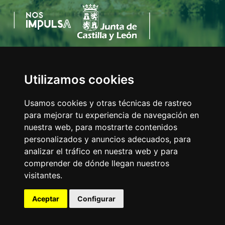
Utilizamos cookies
AYUNTAMIENTO DEL VALLE DE MENA
C/Eladio Bustamante, 1
Usamos cookies y otras técnicas de rastreo
Tfno:
947 126 211
para mejorar tu experiencia de navegación en
E-mail:
info@valledemena.es
nuestra web, para mostrarte contenidos
personalizados y anuncios adecuados, para
analizar el tráfico en nuestra web y para
comprender de dónde llegan nuestros
MAPA WEB
visitantes.
AVISO LEGAL
POLÍTICA DE COOKIES
Aceptar
Configurar
ACCESIBILIDAD