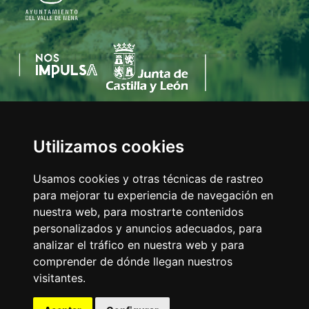
Utilizamos cookies
AYUNTAMIENTO DEL VALLE DE MENA
C/Eladio Bustamante, 1
Usamos cookies y otras técnicas de rastreo
Tfno:
947 126 211
para mejorar tu experiencia de navegación en
E-mail:
info@valledemena.es
nuestra web, para mostrarte contenidos
personalizados y anuncios adecuados, para
analizar el tráfico en nuestra web y para
comprender de dónde llegan nuestros
MAPA WEB
visitantes.
AVISO LEGAL
POLÍTICA DE COOKIES