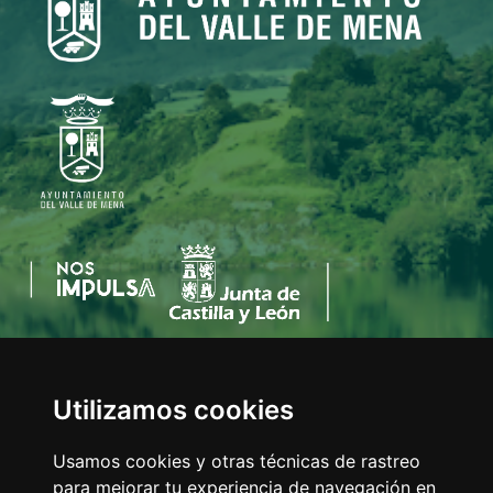
Utilizamos cookies
AYUNTAMIENTO DEL VALLE DE MENA
C/Eladio Bustamante, 1
Usamos cookies y otras técnicas de rastreo
Tfno:
947 126 211
para mejorar tu experiencia de navegación en