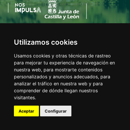
Utilizamos cookies
AYUNTAMIENTO DEL VALLE DE MENA
C/Eladio Bustamante, 1
Usamos cookies y otras técnicas de rastreo
Tfno:
947 126 211
para mejorar tu experiencia de navegación en
E-mail:
info@valledemena.es
nuestra web, para mostrarte contenidos
personalizados y anuncios adecuados, para
analizar el tráfico en nuestra web y para
comprender de dónde llegan nuestros
MAPA WEB
visitantes.
AVISO LEGAL
POLÍTICA DE COOKIES
Aceptar
Configurar
ACCESIBILIDAD