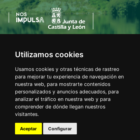
Utilizamos cookies
AYUNTAMIENTO DEL VALLE DE MENA
C/Eladio Bustamante, 1
Usamos cookies y otras técnicas de rastreo
Tfno:
947 126 211
para mejorar tu experiencia de navegación en
E-mail:
info@valledemena.es
nuestra web, para mostrarte contenidos
personalizados y anuncios adecuados, para
analizar el tráfico en nuestra web y para
comprender de dónde llegan nuestros
MAPA WEB
visitantes.
AVISO LEGAL
POLÍTICA DE COOKIES
Aceptar
Configurar
ACCESIBILIDAD