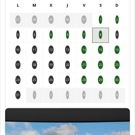
L
M
X
J
V
S
D
27
28
29
30
31
1
2
3
4
5
6
7
8
9
10
11
12
13
14
15
16
17
18
19
20
21
22
23
24
25
26
27
28
29
30
31
1
2
3
4
5
6