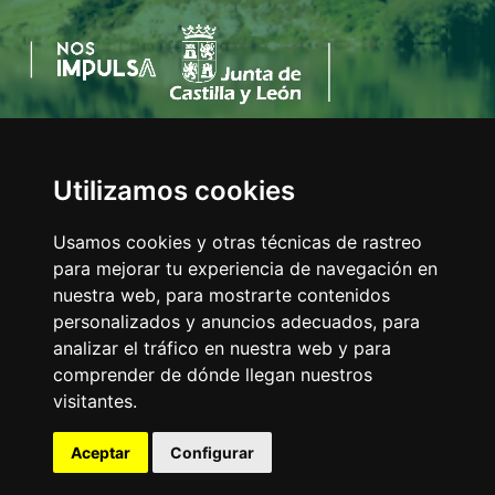
Utilizamos cookies
AYUNTAMIENTO DEL VALLE DE MENA
C/Eladio Bustamante, 1
Usamos cookies y otras técnicas de rastreo
Tfno:
947 126 211
para mejorar tu experiencia de navegación en
E-mail:
info@valledemena.es
nuestra web, para mostrarte contenidos
personalizados y anuncios adecuados, para
analizar el tráfico en nuestra web y para
comprender de dónde llegan nuestros
MAPA WEB
visitantes.
AVISO LEGAL
POLÍTICA DE COOKIES
Aceptar
Configurar
ACCESIBILIDAD