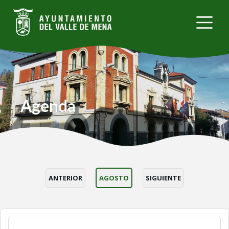
Pasar
al
contenido
principal
Agenda
ANTERIOR
AGOSTO
SIGUIENTE